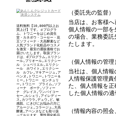
（委託先の監督）
当店は、お客様へ
送料無料【10,800円以上お
個人情報の一部を
買上げ】です。ｄプログラ
ム、トワニーをはじめ資生
の場合、業務委託
堂・カネボウ・コーセー・花
王ソフィーナ・大高酵素など
たします。
人気ブランド化粧品やコスメ
を激安・最安の通販価格でお
届けいたします。取扱ブラン
ドは、dプログラム,エリクシ
（個人情報の管理
ール
,
プリオール,エリクシー
ル シュペリエル,
エリクシ
ール ホワイト
,
エリクシー
当社は、個人情報
ル ルフレ,
マキアージュ,ア
ベンヌ,トワニー,トワニー＆
人情報保護管理責
ミー,トワニー センチュリ
ー,
トワニー プライム,
ソフ
た、個人情報を正
ィーナ ボーテ,ソフィー
ナ グレイス,ワンバイコー
した個人情報の適
セー,ルシェリ,アイレディー
ス,カツウラ,デュウ
,
ど
。敏
感肌、にきびにお悩みの方に
アルージェ,コラージュ,大高
（情報内容の照会
酵素,アベンヌなども取り扱
っております。男性用化粧品