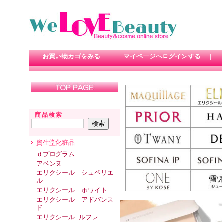
お買い物カゴをみる
｜
マイページへログインする
｜
商品検索
資生堂化粧品
ｄプログラム
アベンヌ
エリクシール シュペリエ
ル
エリクシール ホワイト
エリクシール アドバンス
ド
エリクシール ルフレ