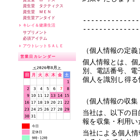
資生堂 タクティクス
資生堂 ＭＥＮ
資生堂アンタイド
--------------
キレイ＆健康生活
--------------
サプリメント
必須アイテム
アウトレットＳＡＬＥ
（個人情報の定義
営業日カレンダー
個人情報とは、個
＜
2026年8月
＞
別、電話番号、電
日
月
火
水
木
金
土
個人を識別し得る
1
2
3
4
5
6
7
8
9
10
11
12
13
14
15
（個人情報の収集
16
17
18
19
20
21
22
23
24
25
26
27
28
29
当社は、以下の目
30
31
報を収集・利用い
今日
当社による個人情
定休日
9時-12時