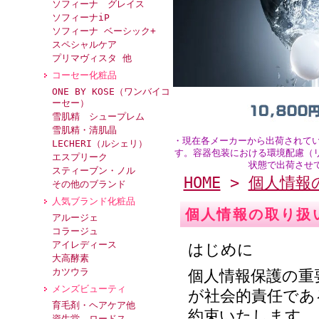
ソフィーナ グレイス
ソフィーナiP
ソフィーナ ベーシック+
スペシャルケア
プリマヴィスタ 他
コーセー化粧品
ONE BY KOSE（ワンバイコ
ーセー）
雪肌精 シュープレム
雪肌精・清肌晶
・
現在各メーカーから出荷されて
LECHERI（ルシェリ）
す。容器包装における環境配慮（
エスプリーク
状態で出荷させ
スティーブン・ノル
HOME
>
個人情報
その他のブランド
人気ブランド化粧品
個人情報の取り扱
アルージェ
コラージュ
アイレディース
はじめに
大高酵素
カツウラ
個人情報保護の重
メンズビューティ
が社会的責任であ
育毛剤・ヘアケア他
約束いたします。
資生堂 ロードス