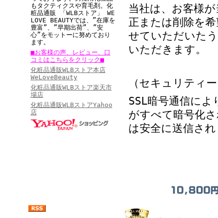
もタクティクスや育毛剤。
化
当社は、お客様が
粧品通販 「WLBストア」 WE
正または削除を希
LOVE BEAUTYでは、”在庫を
豊富”、”早期出荷”、”安
せていただいたう
心”をモットーに努めており
ます。
いただきます。
■お客様の声、レビュー、口
コミはこちらをクリック■
化粧品通販WLBストア本店
WeLoveBeauty
（セキュリティー
化粧品通販WLBストア楽天市
場店
SSL暗号通信に
化粧品通販WLBストアYahoo
店
がすべて暗号化さ
は安全に送信され
女性に人気の美容・ 健康ランキング
・ショッピングモール 名店番付
・化粧品人気ランキング