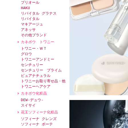
プリオール
HAKU
リバイタル グラナス
リバイタル
マキアージュ
アネッサ
その他ブランド
カネボウ トワニー
トワニー・ＷＴ
グロウ
トワニーアンドミー
センチュリー
センチュリー プライム
ピュアナチュラル
トワニーお取り寄せ品・他
トワニーヘアケア
カネボウ化粧品
DEW-デュウ-
スイサイ
花王ソフィーナ化粧品
ソフィーナ クレンズ
ソフィーナ ボーテ