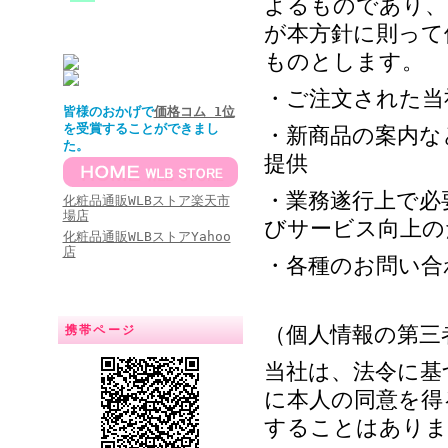
よるものであり、
が本方針に則って
ものとします。
・ご注文された当
皆様のおかげで
価格コム 1位
を受賞することができまし
・新商品の案内な
た。
提供
・業務遂行上で必
化粧品通販WLBストア楽天市
場店
びサービス向上の
化粧品通販WLBストアYahoo
店
・各種のお問い合
（個人情報の第三
携帯ページ
当社は、法令に基
に本人の同意を得
することはありま