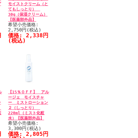
ゾ
モイストクリーム（と
てもしっとり）
30g（保湿クリーム）
【医薬部外品】
希望小売価格:
2,750円(税込)
円
価格: 2,338円
(税込)
ル
【15％０ＦＦ】 アル
ージェ モイスチャ
ン
ー ミストローション
）
２（しっとり）
医
220ml（ミスト化粧
水）【医薬部外品】
希望小売価格:
3,300円(税込)
円
価格: 2,805円