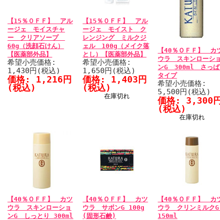
【15％０ＦＦ】 アル
【15％０ＦＦ】 アル
ージェ モイスチャ
ージェ モイスト ク
ー クリアソープ
レンジング ミルクジ
60g（洗顔石けん）
ェル 100g（メイク落
【40％ＯＦＦ】 カ
【医薬部外品】
とし）【医薬部外品】
ウラ スキンローシ
希望小売価格:
希望小売価格:
ンG 300ml さっ
1,430円(税込)
1,650円(税込)
タイプ
価格: 1,216円
価格: 1,403円
希望小売価格:
(税込)
(税込)
5,500円(税込)
在庫切れ
価格: 3,300
(税込)
在庫切れ
【40％ＯＦＦ】 カツ
【40％ＯＦＦ】 カツ
【40％ＯＦＦ】 カ
ウラ スキンローショ
ウラ サボンG 100g
ウラ クリンミルク
ンG しっとり 300ml
(固形石鹸)
150ml