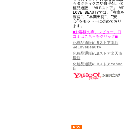
もタクティクスや育毛剤。
化
粧品通販 「WLBストア」 WE
LOVE BEAUTYでは、”在庫を
豊富”、”早期出荷”、”安
心”をモットーに努めており
ます。
■お客様の声、レビュー、口
コミはこちらをクリック■
化粧品通販WLBストア本店
WeLoveBeauty
化粧品通販WLBストア楽天市
場店
化粧品通販WLBストアYahoo
店
女性に人気の美容・ 健康ランキング
・ショッピングモール 名店番付
・化粧品人気ランキング