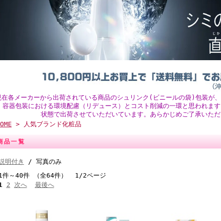
現在各メーカーから出荷されている商品のシュリンク(ビニールの袋)包装が
。容器包装における環境配慮（リデュース）とコスト削減の一環と思われます
状態で出荷させていただいています。あらかじめご了承いただ
OME
> 人気ブランド化粧品
商品一覧
説明付き
/ 写真のみ
1件～40件 （全64件） 1/2ページ
1
2
次へ
最後へ