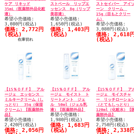
ケア リキッド
ストベール リップエ
ストセイバー アイ
35mL（医薬部外品化粧
ッセンス 8g（リップ
ーン クリーム
液）
美容液）
15g（目もとクリー
希望小売価格:
希望小売価格:
ム）
3,080円(税込)
1,650円(税込)
希望小売価格:
価格: 2,772円
価格: 1,403円
3,080円(税込)
(税込)
(税込)
価格: 2,618
(税込)
在庫切れ
【15％０ＦＦ】 アル
【15％０ＦＦ】 アル
【15％０ＦＦ】 ア
ージェ エッセンス
ージェ モイスト ト
ージェ モイスチャ
ミルキークリーム（し
リートメント ジェ
ー リッチローショ
っとり） 35g（保湿
ル 50ml（ジェル乳
（とてもしっとり
クリーム）【医薬部外
液）【医薬部外品】
120ml（化粧水）【
希望小売価格:
品】
薬部外品】
希望小売価格:
1,980円(税込)
希望小売価格:
価格: 1,683円
2,420円(税込)
2,750円(税込)
価格: 2,056円
(税込)
価格: 2,338