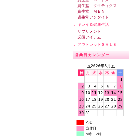
資生堂 タクティクス
資生堂 ＭＥＮ
資生堂アンタイド
キレイ＆健康生活
サプリメント
必須アイテム
アウトレットＳＡＬＥ
営業日カレンダー
＜
2026年8月
＞
日
月
火
水
木
金
土
1
2
3
4
5
6
7
8
9
10
11
12
13
14
15
16
17
18
19
20
21
22
23
24
25
26
27
28
29
30
31
今日
定休日
9時-12時