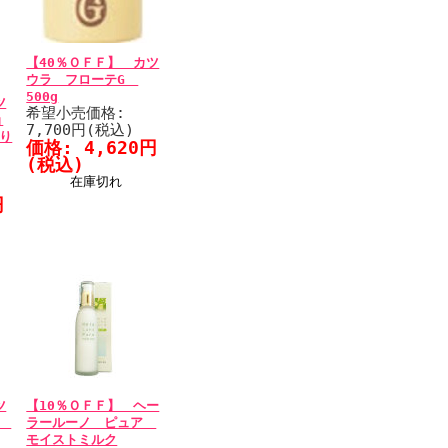
【40％ＯＦＦ】 カツ
ウラ フローテG
500g
ツ
希望小売価格:
ョ
7,700円(税込)
ぱり
価格: 4,620円
(税込)
在庫切れ
円
ツ
【10％ＯＦＦ】 ヘー
G
ラールーノ ピュア
モイストミルク