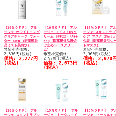
【10％０ＦＦ】 アル
【10％０ＦＦ】 アル
【10％０ＦＦ】 ア
ージェ ホワイトニング
ージェ モイストUVク
ージェ スキントラブ
クリアチャージ ウォー
リーム SPF22・PA++
ケア マスク 25mlｘ
ター 60mL（医薬部外
30g（医薬部外品日焼
包装（医薬部外品シ
品ミスト美白水）
け止めベースクリー
トマスク）
希望小売価格:
希望小売価格:
ム）
2,530円(税込)
希望小売価格:
3,300円(税込)
価格: 2,277円
価格: 2,970
2,970円(税込)
(税込)
価格: 2,673円
(税込)
(税込)
【10％０ＦＦ】 アル
【15％０ＦＦ】 アル
【15％０ＦＦ】 ア
ージェ スキントラブル
ージェ トータルモイ
ージェ トータルモ