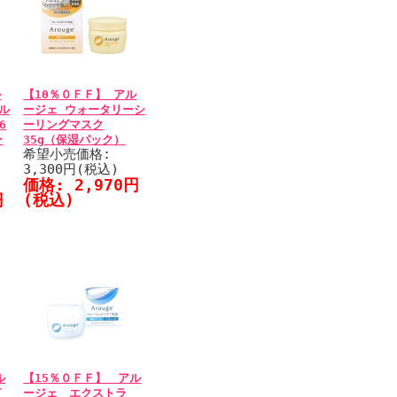
ル
【10％０ＦＦ】 アル
ル
ージェ ウォータリーシ
6
ーリングマスク
ー
35g（保湿パック）
希望小売価格:
3,300円(税込)
価格: 2,970円
円
(税込)
ル
【15％０ＦＦ】 アル
イ
ージェ エクストラ