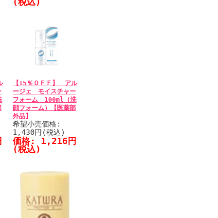
(税込)
ル
【15％０ＦＦ】 アル
ー
ージェ モイスチャー
洗
フォーム 100ml（洗
部
顔フォーム）【医薬部
外品】
希望小売価格:
1,430円(税込)
円
価格: 1,216円
(税込)