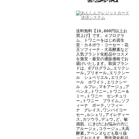
送料無料【10,800円以上お
買上げ】です。ｄプログラ
ム、トワニーをはじめ資生
堂・カネボウ・コーセー・花
王ソフィーナ・大高酵素など
人気ブランド化粧品やコスメ
を激安・最安の通販価格でお
届けいたします。取扱ブラン
ドは、dプログラム,エリクシ
ール
,
プリオール,エリクシー
ル シュペリエル,
エリクシ
ール ホワイト
,
エリクシー
ル ルフレ,
マキアージュ,ア
ベンヌ,トワニー,トワニー＆
ミー,トワニー センチュリ
ー,
トワニー プライム,
ソフ
ィーナ ボーテ,ソフィー
ナ グレイス,ワンバイコー
セー,ルシェリ,アイレディー
ス,カツウラ,デュウ
,
ど
。敏
感肌、にきびにお悩みの方に
アルージェ,コラージュ,大高
酵素,アベンヌなども取り扱
っております。男性用化粧品