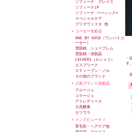
ソフィーナ グレイス
ソフィーナiP
ソフィーナ ベーシック+
スペシャルケア
プリマヴィスタ 他
コーセー化粧品
ONE BY KOSE（ワンバイコ
ーセー）
雪肌精 シュープレム
雪肌精・清肌晶
・
LECHERI（ルシェリ）
す
エスプリーク
スティーブン・ノル
H
その他のブランド
人気ブランド化粧品
アルージェ
コラージュ
アイレディース
大高酵素
カツウラ
メンズビューティ
育毛剤・ヘアケア他
資生堂 ロードス