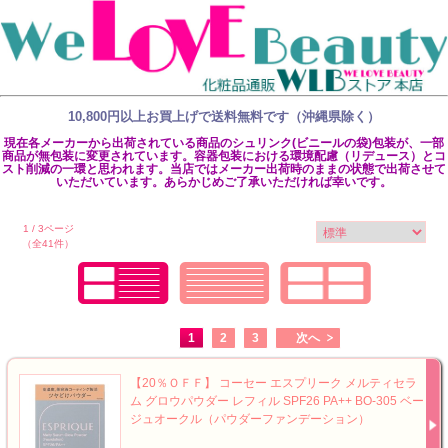
10,800円以上お買上げで送料無料です（沖縄県除く）
現在各メーカーから出荷されている商品のシュリンク(ビニールの袋)包装が、一部
商品が無包装に変更されています。容器包装における環境配慮（リデュース）とコ
スト削減の一環と思われます。当店ではメーカー出荷時のままの状態で出荷させて
いただいています。あらかじめご了承いただければ幸いです。
1 / 3ページ
（全41件）
1
2
3
次へ
【20％ＯＦＦ】 コーセー エスプリーク メルティセラ
ム グロウパウダー レフィル SPF26 PA++ BO-305 ベー
ジュオークル（パウダーファンデーション）