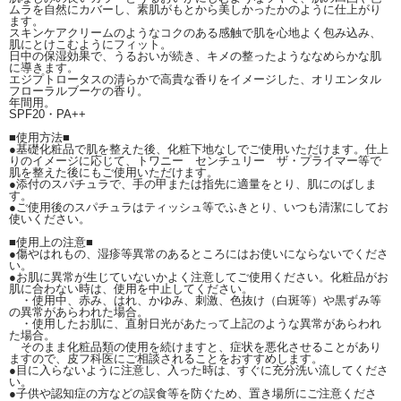
ムラを自然にカバーし、素肌がもとから美しかったかのように仕上がり
ます。
スキンケアクリームのようなコクのある感触で肌を心地よく包み込み、
肌にとけこむようにフィット。
日中の保湿効果で、うるおいが続き、キメの整ったようななめらかな肌
に導きます。
エジプトロータスの清らかで高貴な香りをイメージした、オリエンタル
フローラルブーケの香り。
年間用。
SPF20・PA++
■使用方法■
●基礎化粧品で肌を整えた後、化粧下地なしでご使用いただけます。仕上
りのイメージに応じて、トワニー センチュリー ザ・プライマー等で
肌を整えた後にもご使用いただけます。
●添付のスパチュラで、手の甲または指先に適量をとり、肌にのばしま
す。
●ご使用後のスパチュラはティッシュ等でふきとり、いつも清潔にしてお
使いください。
■使用上の注意■
●傷やはれもの、湿疹等異常のあるところにはお使いにならないでくださ
い。
●お肌に異常が生じていないかよく注意してご使用ください。化粧品がお
肌に合わない時は、使用を中止してください。
・使用中、赤み、はれ、かゆみ、刺激、色抜け（白斑等）や黒ずみ等
の異常があらわれた場合。
・使用したお肌に、直射日光があたって上記のような異常があらわれ
た場合。
そのまま化粧品類の使用を続けますと、症状を悪化させることがあり
ますので、皮フ科医にご相談されることをおすすめします。
●目に入らないように注意し、入った時は、すぐに充分洗い流してくださ
い。
●子供や認知症の方などの誤食等を防ぐため、置き場所にご注意くださ