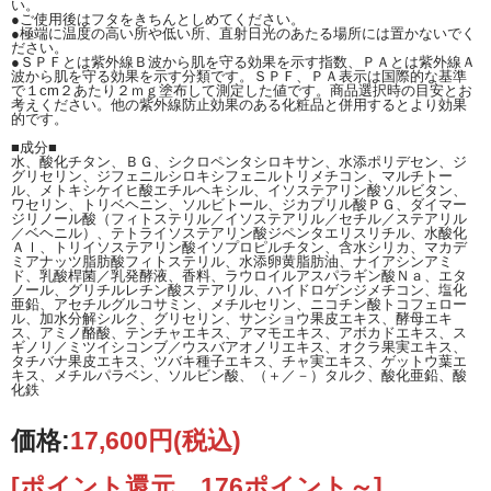
い。
●ご使用後はフタをきちんとしめてください。
●極端に温度の高い所や低い所、直射日光のあたる場所には置かないでく
ださい。
●ＳＰＦとは紫外線Ｂ波から肌を守る効果を示す指数、ＰＡとは紫外線Ａ
波から肌を守る効果を示す分類です。ＳＰＦ、ＰＡ表示は国際的な基準
で１cm２あたり２ｍｇ塗布して測定した値です。商品選択時の目安とお
考えください。他の紫外線防止効果のある化粧品と併用するとより効果
的です。
■成分■
水、酸化チタン、ＢＧ、シクロペンタシロキサン、水添ポリデセン、ジ
グリセリン、ジフェニルシロキシフェニルトリメチコン、マルチトー
ル、メトキシケイヒ酸エチルヘキシル、イソステアリン酸ソルビタン、
ワセリン、トリベヘニン、ソルビトール、ジカプリル酸ＰＧ、ダイマー
ジリノール酸（フィトステリル／イソステアリル／セチル／ステアリル
／ベヘニル）、テトライソステアリン酸ジペンタエリスリチル、水酸化
Ａｌ、トリイソステアリン酸イソプロピルチタン、含水シリカ、マカデ
ミアナッツ脂肪酸フィトステリル、水添卵黄脂肪油、ナイアシンアミ
ド、乳酸桿菌／乳発酵液、香料、ラウロイルアスパラギン酸Ｎａ、エタ
ノール、グリチルレチン酸ステアリル、ハイドロゲンジメチコン、塩化
亜鉛、アセチルグルコサミン、メチルセリン、ニコチン酸トコフェロー
ル、加水分解シルク、グリセリン、サンショウ果皮エキス、酵母エキ
ス、アミノ酪酸、テンチャエキス、アマモエキス、アボカドエキス、ス
ギノリ／ミツイシコンブ／ウスバアオノリエキス、オクラ果実エキス、
タチバナ果皮エキス、ツバキ種子エキス、チャ実エキス、ゲットウ葉エ
キス、メチルパラベン、ソルビン酸、（＋／－）タルク、酸化亜鉛、酸
化鉄
価格:
17,600円
(税込)
[ポイント還元 176ポイント～]