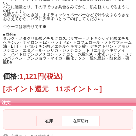
い。
パフに適量とり、手の甲でつき具合をみてから、肌を軽くなでるように
のばします。
化粧なおしのときは、まずティッシュペーパーなどで汗やあぶらうきを
おさえてから、パフに少量ずつとってのばしてください。
※ケースは別売りです※
■成分■
タルク・メタクリル酸メチルクロスポリマー・メトキシケイヒ酸エチル
ヘキシル・ナイロン－12・セラミド2・トコフェロール・メドウフォーム
油・BHT・（パルミチン酸／エチルヘキサン酸）デキストリン・アモジ
メチコン・エタノール・シリカ・ジメチコン・トリエチルヘキサノイ
ン・ハイドロゲンジメチコン・メチコン・水酸化Al・水添レシチン・メチ
ルパラベン・グンジョウ・マイカ・酸化チタン・酸化亜鉛・酸化鉄・硫
酸Ba
価格:
1,121円
(税込)
[ポイント還元 11ポイント～]
注文
在庫
在庫切れ