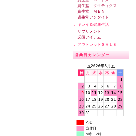
資生堂 タクティクス
資生堂 ＭＥＮ
資生堂アンタイド
キレイ＆健康生活
サプリメント
必須アイテム
アウトレットＳＡＬＥ
営業日カレンダー
＜
2026年8月
＞
日
月
火
水
木
金
土
1
2
3
4
5
6
7
8
9
10
11
12
13
14
15
16
17
18
19
20
21
22
23
24
25
26
27
28
29
30
31
今日
定休日
9時-12時