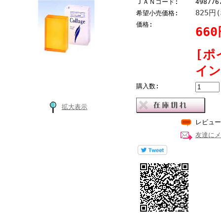
ＪＡＮコード:
498776
825円
希望小売価格:
価格:
66
[ポ
イン
購入数:
拡大表示
レビュー
友達にメ