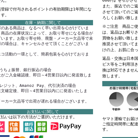
600円】を引かさ
せん
。
また、振込でのご
員登録で付与されるポイントの有効期限は1年間にな
させて頂いてのご
ます。
ろしくお願い致し
在庫・納期に関して
※ご注意 商品ご
庫のある商品は、なるべく早い出荷を心がけていま
は、返品はお断り
。商品の在庫状況によって、お取り寄せになる場合が
買物をお願い致し
ざいます。お取り寄せ時、廃盤・メーカー欠品等で未
荷の場合は、キャンセルさせて頂くことがございま
推奨させて頂いて
。
けの上、お肌に合
エコ活動の一環として、簡易包装を心がけておりま
返品・交換は日本
。
ビス等をご利用頂
ゆうちょ振替、銀行振込の場合
換は対応できませ
社がご入金確認後、即日～4営業日以内に発送致しま
致します。
。
レジット、Amanoz Pay、代引決済の場合
注文確定後、即日～4営業日以内にに発送いたしま
。
メーカー欠品等で出荷が遅れる場合がございます。
お支払いに関して
支払いは以下の方法がご選択いただけます。
ヤマト運輸でお届
ご指定時間帯に配
す。