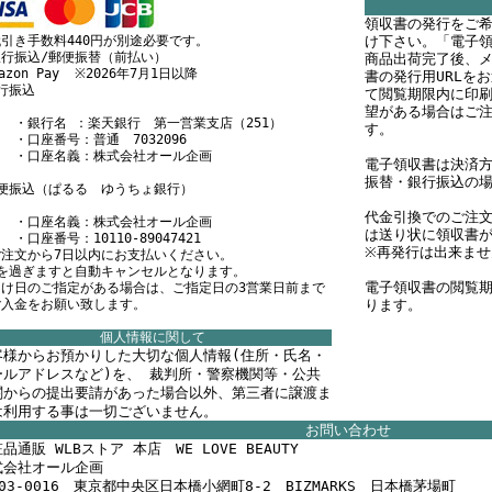
領収書の発行をご
引き手数料440円が別途必要です。
け下さい。「電子
行振込/郵便振替（前払い）
商品出荷完了後、メ
mazon Pay ※2026年7月1日以降
書の発行用URLを
行振込
て閲覧期限内に印
望がある場合はご
銀行名 ：楽天銀行 第一営業支店（251）
す。
口座番号：普通 7032096
口座名義：株式会社オール企画
電子領収書は決済方
振替・銀行振込の
郵便振込（ぱるる ゆうちょ銀行）
代金引換でのご注
口座名義：株式会社オール企画
は送り状に領収書
座番号：10110-89047421
※再発行は出来ませ
注文から7日以内にお支払いください。
日を過ぎますと自動キャンセルとなります。
電子領収書の閲覧期
届け日のご指定がある場合は、ご指定日の3営業日前まで
ご入金をお願い致します。
ります。
個人情報に関して
客様からお預かりした大切な個人情報(住所・氏名・
ールアドレスなど)を、 裁判所・警察機関等・公共
関からの提出要請があった場合以外、第三者に譲渡ま
は利用する事は一切ございません。
お問い合わせ
品通販 WLBストア 本店 WE LOVE BEAUTY
式会社オール企画
03-0016 東京都中央区日本橋小網町8-2 BIZMARKS 日本橋茅場町