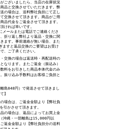
等がございましたら、当店の在庫状況
品商品と交換させていただきます。弊
誤送の場合は、送料弊社負担にて正し
にて交換させて頂きます。商品がご用
、商品代金をご返金させて頂きます。
を頂ければ幸いです。
にメールまたは電話でご連絡くださ
上、折り返し弊社より返品・交換に関
頂きます。事前連絡が無い場合、また
ぎますと返品交換のご要望はお受け
ので、ご了承ください。
品・交換の場合は返送時・再配送時の
担となります。またご返金（振込み）
手数料をお引きした商品本体代金のみ
す。振り込み手数料はお客様ご負担と
離島848円）で発送させて頂きまし
して】
品の場合は、ご返金金額より【弊社負
】を引かさせて頂きます。
返品の場合は、返品によってお買上金
下（沖縄・一部離島は15,000円以
、ご返金金額より【弊社負担分の送料