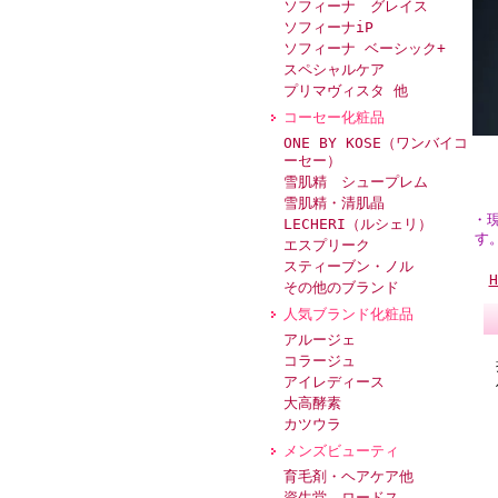
ソフィーナ グレイス
ソフィーナiP
ソフィーナ ベーシック+
スペシャルケア
プリマヴィスタ 他
コーセー化粧品
ONE BY KOSE（ワンバイコ
ーセー）
雪肌精 シュープレム
雪肌精・清肌晶
・
LECHERI（ルシェリ）
す
エスプリーク
スティーブン・ノル
H
その他のブランド
人気ブランド化粧品
アルージェ
コラージュ
アイレディース
大高酵素
カツウラ
メンズビューティ
育毛剤・ヘアケア他
資生堂 ロードス