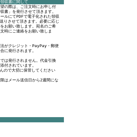
領収書に関して
希望の際は、ご注文時にお申し付
領収書」を発行させて頂きます。
ールにてPDFで電子化された領収
お送りさせて頂きます。必要に応じ
刷をお願い致します。宛名のご希
注文時にご連絡をお願い致しま
法がクレジット・PayPay・郵便
場合に発行されます。
文では発行されません。代金引換
が添付されています。
んので大切に保管してください
限はメール送信日から2週間にな