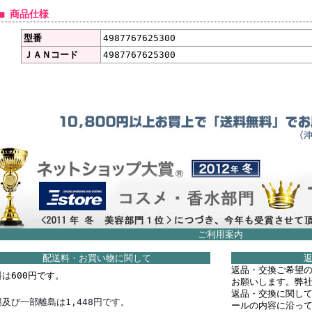
■ 商品仕様
型番
4987767625300
ＪＡＮコード
4987767625300
ご利用案内
配送料・お買い物に関して
返品・交換ご希望
料は
600円です。
お願いします。弊
返品・交換に関し
及び一部離島は1,448円です。
ールの内容に沿っ