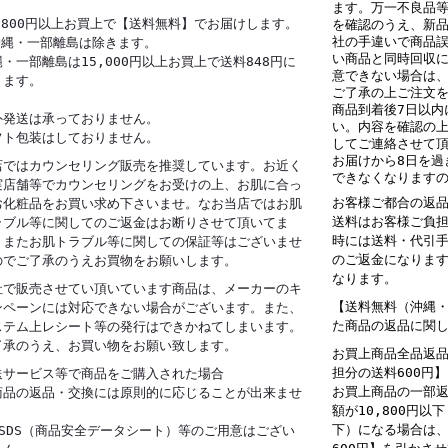
ます。万一不良品
0,800円以上お買上で【送料無料】でお届けします。
を確認のうえ、新
社の手違いで商品
沖縄・一部離島は除きます。
い商品と同時回収
・一部離島は15,000円以上お買上で送料848円に
意できない場合は
ります。
ご了承の上ご注文
商品到着後7日以内
外発送は承っておりません。
い。内容を確認の
フト包装はしておりません。
してご連絡させて
お届けから8日を過
店ではカウンセリング販売を推奨しています。お近く
できなくなります
実店舗等でカウンセリングをお受けの上、お肌に合っ
お客様ご都合の返
お化粧品をお買い求め下さいませ。なお当店ではお肌
送料はお客様ご負
ラブル等に関してのご返金はお断りさせて頂いてま
時には送料・代引
。またお肌トラブル等に関しての保証等はございませ
のご返金になりま
のでご了承のうえお買物をお願いします。
なります。
社で販売させてい頂いています商品は、メーカーのキ
【送料無料（沖縄・
ンペーンには対応できない場合がございます。また、
た商品の返品に関
ステム上レシート等の発行はできかねてしまいます。
了承のうえ、お買い物をお願い致します。
お買上商品全品返
担分の送料600円
送サービス等で商品をご購入された場合
お買上商品の一部
商品の返品・交換には原則的に応じることが出来ませ
額が10,800円以
。
下）になる場合は
MSDS（商品安全データシート）等のご用意はござい