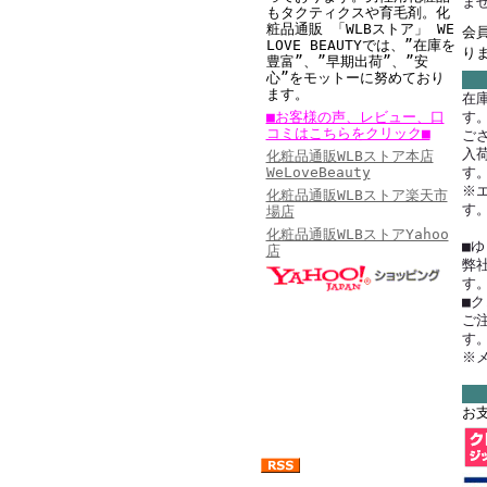
ま
もタクティクスや育毛剤。
化
粧品通販 「WLBストア」 WE
会
LOVE BEAUTYでは、”在庫を
り
豊富”、”早期出荷”、”安
心”をモットーに努めており
ます。
在
■お客様の声、レビュー、口
す
コミはこちらをクリック■
ご
入
化粧品通販WLBストア本店
WeLoveBeauty
す
※
化粧品通販WLBストア楽天市
す
場店
化粧品通販WLBストアYahoo
■
店
弊
す
■ク
ご
女性に人気の美容・ 健康ランキング
す
※
・ショッピングモール 名店番付
・化粧品人気ランキング
お