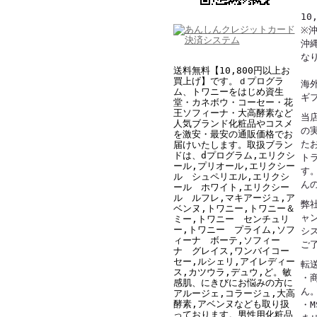
1
※
沖縄
な
送料無料【10,800円以上お
買上げ】です。ｄプログラ
海
ム、トワニーをはじめ資生
ギ
堂・カネボウ・コーセー・花
王ソフィーナ・大高酵素など
当
人気ブランド化粧品やコスメ
の
を激安・最安の通販価格でお
た
届けいたします。取扱ブラン
ドは、dプログラム,エリクシ
ト
ール
,
プリオール,エリクシー
す
ル シュペリエル,
エリクシ
ん
ール ホワイト
,
エリクシー
ル ルフレ,
マキアージュ,ア
弊
ベンヌ,トワニー,トワニー＆
ャ
ミー,トワニー センチュリ
ー,
トワニー プライム,
ソフ
シ
ィーナ ボーテ,ソフィー
ご
ナ グレイス,ワンバイコー
セー,ルシェリ,アイレディー
転
ス,カツウラ,デュウ
,
ど
。敏
・
感肌、にきびにお悩みの方に
ん
アルージェ,コラージュ,大高
酵素,アベンヌなども取り扱
・
っております。男性用化粧品