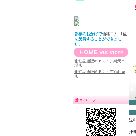
皆様のおかげで
価格コム 1位
を受賞することができまし
た。
化粧品通販WLBストア楽天市
場店
化粧品通販WLBストアYahoo
店
携帯ページ
送
沖縄