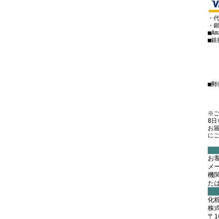
・代
・銀
■A
■銀
・
・
・
■
・
・口
※ご
8
お
に
お
メ
機
た
化粧
株
〒1