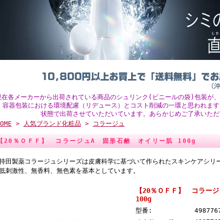
現在各メーカーから出荷されている商品のシュリンク(ビニールの袋)包装が
。容器包装における環境配慮（リデュース）とコスト削減の一環と思われます
状態で出荷させていただいています。あらかじめご了承いただ
OME
>
人気ブランド化粧品
>
コラージュ
【20％ＯＦＦ】 コラージュA 固形石鹸 オイリー肌 100g
持田製薬コラージュシリーズは皮膚科学に基づいて作られたスキンケアシリ
低刺激性、無香料、無色素を基本としています。
【20％ＯＦＦ】 コラー
100g
型番:
498776