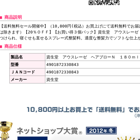
■ 商品説明
【送料無料セール開催中】（10,800円(税込）お買上げにて送料無料でお
は除きます）【20％ＯＦＦ】【お買い得３個パック】資生堂 アウスレーゼ
つけられ、寝ぐせも直せるスプレー式整髪料。適度な整髪力でソフトな仕上
■ 商品仕様
製品名
資生堂 アウスレーゼ ヘアブローＮ １８０ｍｌ
型番
4901872330843
ＪＡＮコード
4901872330843
メーカー
資生堂