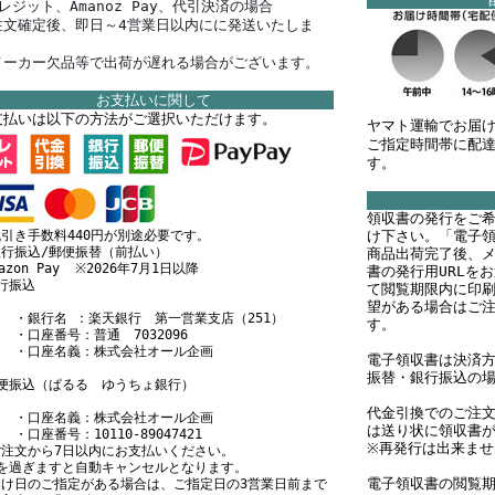
レジット、Amanoz Pay、代引決済の場合
注文確定後、即日～4営業日以内にに発送いたしま
。
メーカー欠品等で出荷が遅れる場合がございます。
お支払いに関して
支払いは以下の方法がご選択いただけます。
ヤマト運輸でお届
ご指定時間帯に配
す。
領収書の発行をご
引き手数料440円が別途必要です。
け下さい。「電子
行振込/郵便振替（前払い）
商品出荷完了後、メ
mazon Pay ※2026年7月1日以降
書の発行用URLを
行振込
て閲覧期限内に印
望がある場合はご
銀行名 ：楽天銀行 第一営業支店（251）
す。
口座番号：普通 7032096
口座名義：株式会社オール企画
電子領収書は決済方
振替・銀行振込の
郵便振込（ぱるる ゆうちょ銀行）
代金引換でのご注
口座名義：株式会社オール企画
は送り状に領収書
座番号：10110-89047421
※再発行は出来ませ
注文から7日以内にお支払いください。
日を過ぎますと自動キャンセルとなります。
電子領収書の閲覧期
届け日のご指定がある場合は、ご指定日の3営業日前まで