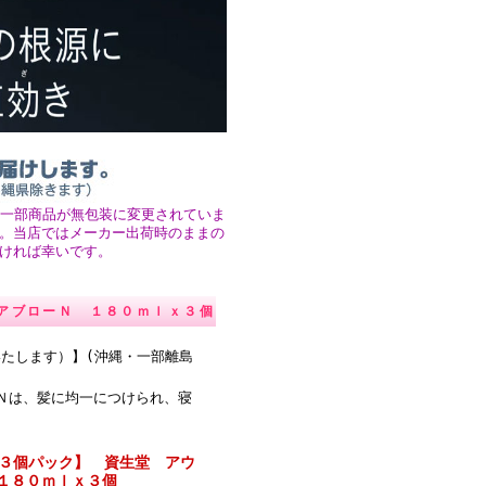
、一部商品が無包装に変更されていま
。当店ではメーカー出荷時のままの
ければ幸いです。
アブローＮ １８０ｍｌｘ３個
いたします）】(沖縄・一部離島
Ｎは、髪に均一につけられ、寝
得３個パック】 資生堂 アウ
１８０ｍｌｘ３個