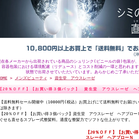
現在各メーカーから出荷されている商品のシュリンク(ビニールの袋)包装が
。容器包装における環境配慮（リデュース）とコスト削減の一環と思われます
状態で出荷させていただいています。あらかじめご了承いただ
OME
>
メンズビューティ
>
資生堂 アウスレーゼ
【20％ＯＦＦ】【お買い得３個パック】 資生堂 アウスレーゼ ヘ
【送料無料セール開催中（10800円(税込）お買上げにて送料無料でお届け
は除きます）
【20％ＯＦＦ】【お買い得３個パック】資生堂 アウスレーゼ ヘアブロー
ぐせも直せるスプレー式整髪料。適度な整髪力でソフトな仕上がりです。
【20％ＯＦＦ】【お買い
スレーゼ ヘアブローＮ 