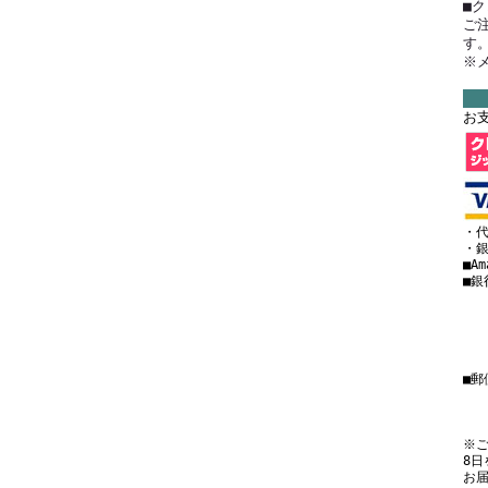
■ク
ご
す
※
お
・代
・銀
■A
■銀
・
・
・
■
・
・口
※ご
8
お