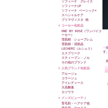
ソフィーナ グレイス
ソフィーナiP
ソフィーナ ベーシック+
スペシャルケア
プリマヴィスタ 他
コーセー化粧品
ONE BY KOSE（ワンバイコ
ーセー）
雪肌精 シュープレム
雪肌精・清肌晶
・
LECHERI（ルシェリ）
す
エスプリーク
スティーブン・ノル
H
その他のブランド
人気ブランド化粧品
アルージェ
コラージュ
アイレディース
大高酵素
カツウラ
メンズビューティ
育毛剤・ヘアケア他
資生堂 ロードス