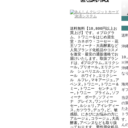
送料無料【10,800円以上お
買上げ】です。ｄプログラ
送
ム、トワニーをはじめ資生
堂・カネボウ・コーセー・花
王ソフィーナ・大高酵素など
沖縄
人気ブランド化粧品やコスメ
を激安・最安の通販価格でお
1
届けいたします。取扱ブラン
※
ドは、dプログラム,エリクシ
ール
,
プリオール,エリクシー
沖縄
ル シュペリエル,
エリクシ
な
ール ホワイト
,
エリクシー
ル ルフレ,
マキアージュ,ア
ベンヌ,トワニー,トワニー＆
海
ミー,トワニー センチュリ
ギ
ー,
トワニー プライム,
ソフ
ィーナ ボーテ,ソフィー
当
ナ グレイス,ワンバイコー
の
セー,ルシェリ,アイレディー
た
ス,カツウラ,デュウ
,
ど
。敏
ト
感肌、にきびにお悩みの方に
アルージェ,コラージュ,大高
す
酵素,アベンヌなども取り扱
ん
っております。男性用化粧品