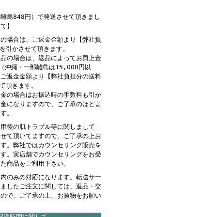
離島848円）で発送させて頂きまし
して】
品の場合は、ご返金金額より【弊社負
】を引かさせて頂きます。
返品の場合は、返品によってお買上金
下（沖縄・一部離島は15,000円以
、ご返金金額より【弊社負担分の送料
せて頂きます。
返金の場合はお振込時の手数料も引か
返金になりますので、ご了承のほどよ
ます。
使用後の肌トラブル等に関しまして
させて頂いてますので、ご了承の上お
ます。弊社ではカウンセリング販売を
ます。実店舗でカウンセリングをお受
った商品をご利用下さい。
国内のみの対応になります。転送サー
きましたご注文に関しては、返品・交
んので、ご了承の上、お買物をお願い
配送時間に関して