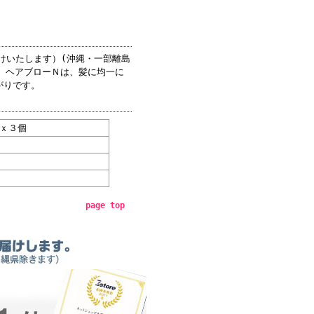
届けいたします）(沖縄・一部離島
 ヘアブローＮは、髪に均一に
がりです。
ｘ３個
page top