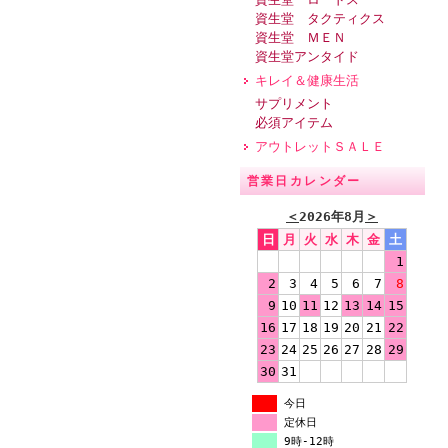
資生堂 タクティクス
資生堂 ＭＥＮ
資生堂アンタイド
キレイ＆健康生活
サプリメント
必須アイテム
アウトレットＳＡＬＥ
営業日カレンダー
＜
2026年8月
＞
日
月
火
水
木
金
土
1
2
3
4
5
6
7
8
9
10
11
12
13
14
15
16
17
18
19
20
21
22
23
24
25
26
27
28
29
30
31
今日
定休日
9時-12時