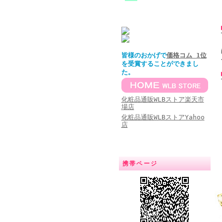
皆様のおかげで
価格コム 1位
を受賞することができまし
た。
化粧品通販WLBストア楽天市
場店
化粧品通販WLBストアYahoo
店
携帯ページ