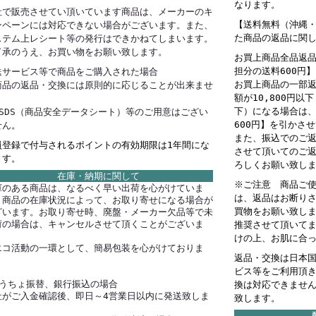
なります。
社で販売させてい頂いています商品は、メーカーのキ
【送料無料（沖縄・
ンペーンには対応できない場合がございます。また、
た商品の返品に関
ステム上レシート等の発行はできかねてしまいます。
了承のうえ、お買い物をお願い致します。
お買上商品全品返
担分の送料600円
送サービス等で商品をご購入された場合
お買上商品の一部
商品の返品・交換には原則的に応じることが出来ませ
額が10,800円以
。
下）になる場合は
MSDS（商品安全データシート）等のご用意はござい
600円】を引かさ
せん
。
また、振込でのご
員登録で付与されるポイントの有効期限は1年間にな
させて頂いてのご
ます。
ろしくお願い致し
在庫・納期に関して
※ご注意 商品ご
庫のある商品は、なるべく早い出荷を心がけていま
は、返品はお断り
。商品の在庫状況によって、お取り寄せになる場合が
買物をお願い致し
ざいます。お取り寄せ時、廃盤・メーカー欠品等で未
荷の場合は、キャンセルさせて頂くことがございま
推奨させて頂いて
。
けの上、お肌に合
エコ活動の一環として、簡易包装を心がけておりま
返品・交換は日本
。
ビス等をご利用頂
ゆうちょ振替、銀行振込の場合
換は対応できませ
社がご入金確認後、即日～4営業日以内に発送致しま
致します。
。