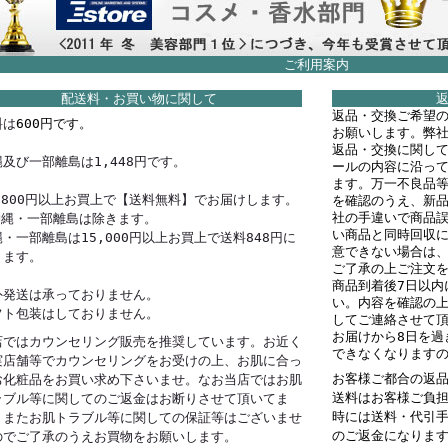
ご利用案内
配送料・お買い物に関して
返品・交換ご希望
料は
600円です。
お願いします。弊
返品・交換に関し
及び一部離島は1,448円です。
ールの内容に沿っ
ます。万一不良品
0,800円以上お買上で【送料無料】でお届けします。
を確認のうえ、新
社の手違いで商品
沖縄・一部離島は除きます。
い商品と同時回収
・一部離島は15,000円以上お買上で送料848円に
意できない場合は
ります。
ご了承の上ご注文
商品到着後7日以内
外発送は承っておりません。
い。内容を確認の
フト包装はしておりません。
してご連絡させて
お届けから8日を過
店ではカウンセリング販売を推奨しています。お近く
できなくなります
実店舗等でカウンセリングをお受けの上、お肌に合っ
お客様ご都合の返
お化粧品をお買い求め下さいませ。なお当店ではお肌
送料はお客様ご負
ラブル等に関してのご返金はお断りさせて頂いてま
時には送料・代引
。またお肌トラブル等に関しての保証等はございませ
のご返金になりま
のでご了承のうえお買物をお願いします。